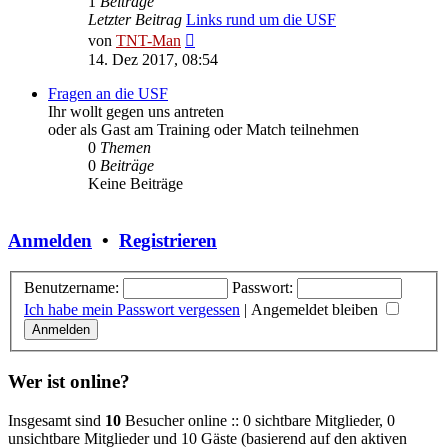
1
Beiträge
Letzter Beitrag
Links rund um die USF
Neuester
von
TNT-Man
Beitrag
14. Dez 2017, 08:54
Fragen an die USF
Ihr wollt gegen uns antreten
oder als Gast am Training oder Match teilnehmen
0
Themen
0
Beiträge
Keine Beiträge
Anmelden
•
Registrieren
Benutzername:
Passwort:
Ich habe mein Passwort vergessen
|
Angemeldet bleiben
Wer ist online?
Insgesamt sind
10
Besucher online :: 0 sichtbare Mitglieder, 0
unsichtbare Mitglieder und 10 Gäste (basierend auf den aktiven