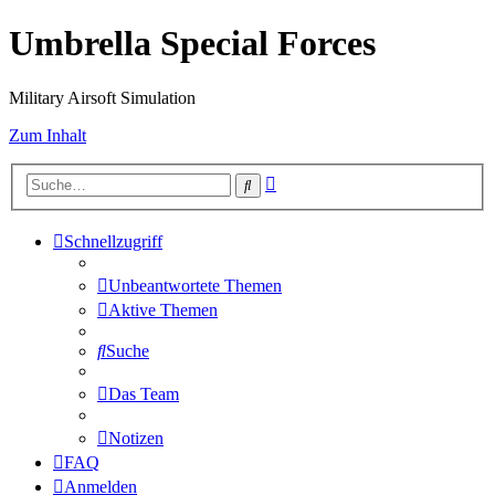
Umbrella Special Forces
Military Airsoft Simulation
Zum Inhalt
Erweiterte
Suche
Suche
Schnellzugriff
Unbeantwortete Themen
Aktive Themen
Suche
Das Team
Notizen
FAQ
Anmelden