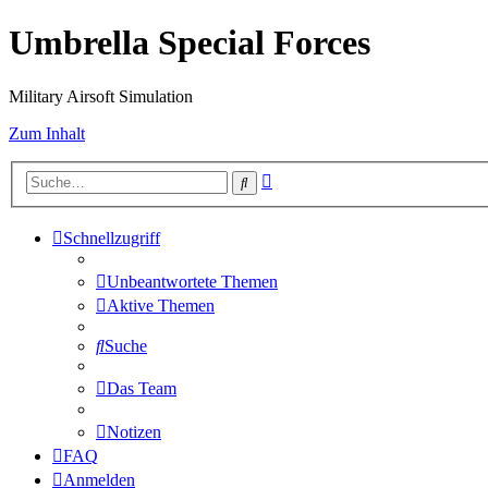
Umbrella Special Forces
Military Airsoft Simulation
Zum Inhalt
Erweiterte
Suche
Suche
Schnellzugriff
Unbeantwortete Themen
Aktive Themen
Suche
Das Team
Notizen
FAQ
Anmelden