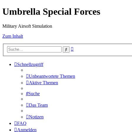
Umbrella Special Forces
Military Airsoft Simulation
Zum Inhalt
Erweiterte
Suche
Suche
Schnellzugriff
Unbeantwortete Themen
Aktive Themen
Suche
Das Team
Notizen
FAQ
Anmelden