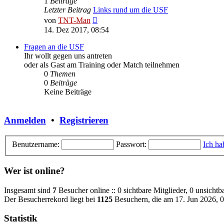
1
Beiträge
Letzter Beitrag
Links rund um die USF
Neuester
von
TNT-Man
Beitrag
14. Dez 2017, 08:54
Fragen an die USF
Ihr wollt gegen uns antreten
oder als Gast am Training oder Match teilnehmen
0
Themen
0
Beiträge
Keine Beiträge
Anmelden
•
Registrieren
Benutzername:
Passwort:
Ich ha
Wer ist online?
Insgesamt sind
7
Besucher online :: 0 sichtbare Mitglieder, 0 unsicht
Der Besucherrekord liegt bei
1125
Besuchern, die am 17. Jun 2026, 08
Statistik