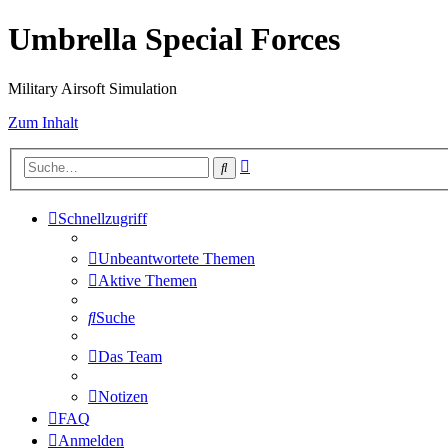
Umbrella Special Forces
Military Airsoft Simulation
Zum Inhalt
Erweiterte
Suche
Suche
Schnellzugriff
Unbeantwortete Themen
Aktive Themen
Suche
Das Team
Notizen
FAQ
Anmelden