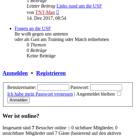
1
Beiträge
Letzter Beitrag
Links rund um die USF
Neuester
von
TNT-Man
Beitrag
14. Dez 2017, 08:54
Fragen an die USF
Ihr wollt gegen uns antreten
oder als Gast am Training oder Match teilnehmen
0
Themen
0
Beiträge
Keine Beiträge
Anmelden
•
Registrieren
Benutzername:
Passwort:
Ich habe mein Passwort vergessen
|
Angemeldet bleiben
Wer ist online?
Insgesamt sind
7
Besucher online :: 0 sichtbare Mitglieder, 0
unsichtbare Mitglieder und 7 Gäste (basierend auf den aktiven