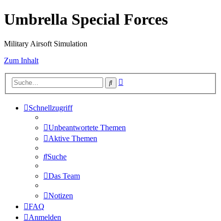
Umbrella Special Forces
Military Airsoft Simulation
Zum Inhalt
Erweiterte
Suche
Suche
Schnellzugriff
Unbeantwortete Themen
Aktive Themen
Suche
Das Team
Notizen
FAQ
Anmelden