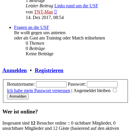
1
Beiträge
Letzter Beitrag
Links rund um die USF
Neuester
von
TNT-Man
Beitrag
14. Dez 2017, 08:54
Fragen an die USF
Ihr wollt gegen uns antreten
oder als Gast am Training oder Match teilnehmen
0
Themen
0
Beiträge
Keine Beiträge
Anmelden
•
Registrieren
Benutzername:
Passwort:
Ich habe mein Passwort vergessen
|
Angemeldet bleiben
Wer ist online?
Insgesamt sind
12
Besucher online :: 0 sichtbare Mitglieder, 0
unsichtbare Mitglieder und 12 Gäste (basierend auf den aktiven