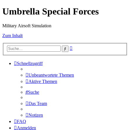
Umbrella Special Forces
Military Airsoft Simulation
Zum Inhalt
Erweiterte
Suche
Suche
Schnellzugriff
Unbeantwortete Themen
Aktive Themen
Suche
Das Team
Notizen
FAQ
Anmelden