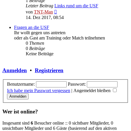
1
Beiträge
Letzter Beitrag
Links rund um die USF
Neuester
von
TNT-Man
Beitrag
14. Dez 2017, 08:54
Fragen an die USF
Ihr wollt gegen uns antreten
oder als Gast am Training oder Match teilnehmen
0
Themen
0
Beiträge
Keine Beiträge
Anmelden
•
Registrieren
Benutzername:
Passwort:
Ich habe mein Passwort vergessen
|
Angemeldet bleiben
Wer ist online?
Insgesamt sind
6
Besucher online :: 0 sichtbare Mitglieder, 0
unsichtbare Mitglieder und 6 Gäste (basierend auf den aktiven