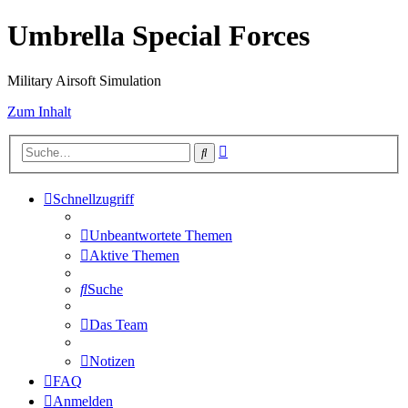
Umbrella Special Forces
Military Airsoft Simulation
Zum Inhalt
Erweiterte
Suche
Suche
Schnellzugriff
Unbeantwortete Themen
Aktive Themen
Suche
Das Team
Notizen
FAQ
Anmelden