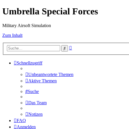
Umbrella Special Forces
Military Airsoft Simulation
Zum Inhalt
Erweiterte
Suche
Suche
Schnellzugriff
Unbeantwortete Themen
Aktive Themen
Suche
Das Team
Notizen
FAQ
Anmelden