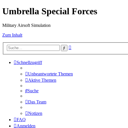
Umbrella Special Forces
Military Airsoft Simulation
Zum Inhalt
Erweiterte
Suche
Suche
Schnellzugriff
Unbeantwortete Themen
Aktive Themen
Suche
Das Team
Notizen
FAQ
Anmelden