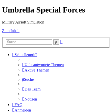
Umbrella Special Forces
Military Airsoft Simulation
Zum Inhalt
Erweiterte
Suche
Suche
Schnellzugriff
Unbeantwortete Themen
Aktive Themen
Suche
Das Team
Notizen
FAQ
Anmelden