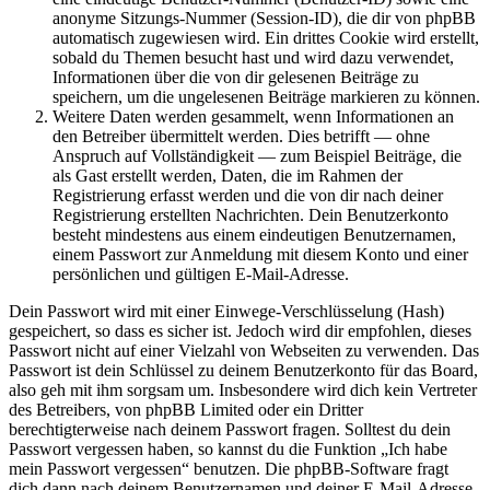
anonyme Sitzungs-Nummer (Session-ID), die dir von phpBB
automatisch zugewiesen wird. Ein drittes Cookie wird erstellt,
sobald du Themen besucht hast und wird dazu verwendet,
Informationen über die von dir gelesenen Beiträge zu
speichern, um die ungelesenen Beiträge markieren zu können.
Weitere Daten werden gesammelt, wenn Informationen an
den Betreiber übermittelt werden. Dies betrifft — ohne
Anspruch auf Vollständigkeit — zum Beispiel Beiträge, die
als Gast erstellt werden, Daten, die im Rahmen der
Registrierung erfasst werden und die von dir nach deiner
Registrierung erstellten Nachrichten. Dein Benutzerkonto
besteht mindestens aus einem eindeutigen Benutzernamen,
einem Passwort zur Anmeldung mit diesem Konto und einer
persönlichen und gültigen E-Mail-Adresse.
Dein Passwort wird mit einer Einwege-Verschlüsselung (Hash)
gespeichert, so dass es sicher ist. Jedoch wird dir empfohlen, dieses
Passwort nicht auf einer Vielzahl von Webseiten zu verwenden. Das
Passwort ist dein Schlüssel zu deinem Benutzerkonto für das Board,
also geh mit ihm sorgsam um. Insbesondere wird dich kein Vertreter
des Betreibers, von phpBB Limited oder ein Dritter
berechtigterweise nach deinem Passwort fragen. Solltest du dein
Passwort vergessen haben, so kannst du die Funktion „Ich habe
mein Passwort vergessen“ benutzen. Die phpBB-Software fragt
dich dann nach deinem Benutzernamen und deiner E-Mail-Adresse