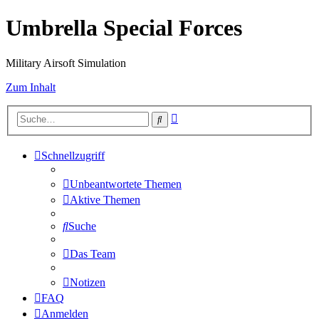
Umbrella Special Forces
Military Airsoft Simulation
Zum Inhalt
Erweiterte
Suche
Suche
Schnellzugriff
Unbeantwortete Themen
Aktive Themen
Suche
Das Team
Notizen
FAQ
Anmelden